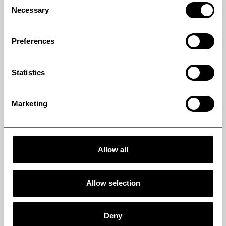
チョコレート成形
Necessary
Selection
フィルム・シート
Preferences
樹脂
ベルト(鋼種別)
Statistics
ベルト(用途別)
Marketing
ベルト(形状別)
硫黄
コンポジットプロセス
Allow all
木質ボード
Allow selection
Deny
DOWNLOADS