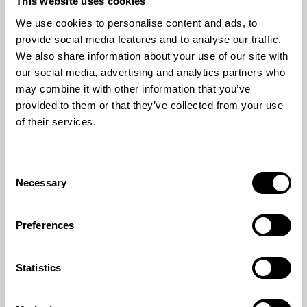
This website uses cookies
ベルト(形状別)
We use cookies to personalise content and ads, to
硫黄
provide social media features and to analyse our traffic.
We also share information about your use of our site with
コンポジットプロセス
our social media, advertising and analytics partners who
木質ボード
may combine it with other information that you’ve
provided to them or that they’ve collected from your use
of their services.
DOWNLOADS
Consent
Necessary
Selection
()
()
Preferences
()
Statistics
RELATED SOLUTIONS