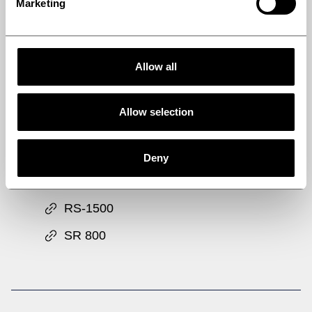
Marketing
Rotoform granulation systems
Sulphur block pouring
Allow all
Turnkey systems
Bulk materials handling systems
Allow selection
RELATED PRODUCTS
Deny
Sulphur degasser DG
RS-1500
SR 800