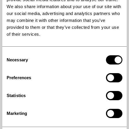
We also share information about your use of our site with
our social media, advertising and analytics partners who
싱글 벨트 쿨러 (SINGLE
may combine it with other information that you’ve
BELT COOLERS)
provided to them or that they’ve collected from your use
of their services.
플레이크, 파스틸, 스트립 또는 시트 형태의 식품 및 화학 제
품의 인라인 생산
Consent
Necessary
Selection
더블벨트 쿨러 & 플래이커
(DOUBLE BELT COOLERS
Preferences
AND FLAKERS)
Statistics
Marketing