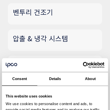
벤투리 건조기
압출 & 냉각 시스템
유황 가공 및 핸들링
Consent
Details
About
필름 캐스팅 유닛 (FILM
CASTING UNIT)
This website uses cookies
We use cookies to personalise content and ads, to
provide social media features and to analyse our traffic.